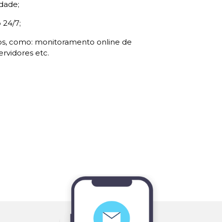
dade;
24/7;
iços, como: monitoramento online de
rvidores etc.